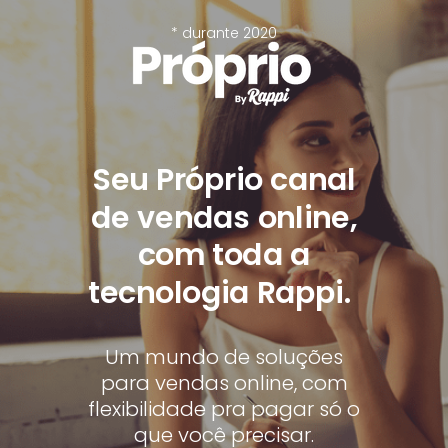
* durante 2020
Seu Próprio canal
de vendas online,
com toda a
tecnologia Rappi.
Um mundo de soluções
para vendas online, com
flexibilidade pra pagar só o
que você precisar.